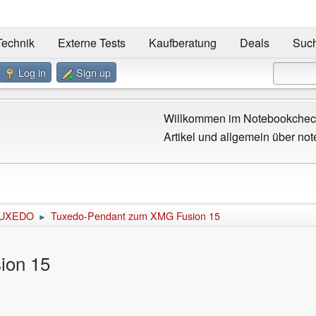
Technik
Externe Tests
Kaufberatung
Deals
Suc
Log in
Sign up
Willkommen im Notebookcheck
Artikel und allgemein über not
UXEDO
Tuxedo-Pendant zum XMG Fusion 15
►
ion 15