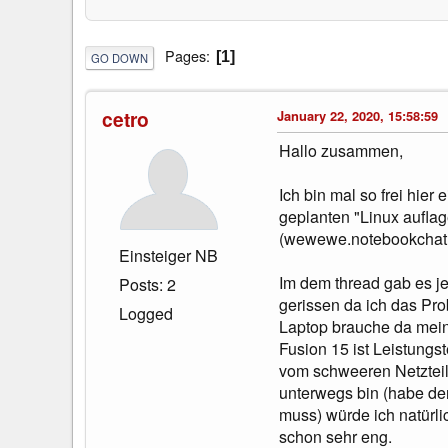
Pages
1
GO DOWN
cetro
January 22, 2020, 15:58:59
Hallo zusammen,
Ich bin mal so frei hie
geplanten "Linux auflag
(wewewe.notebookchat.c
Einsteiger NB
Im dem thread gab es je
Posts: 2
gerissen da ich das Pr
Logged
Laptop brauche da mein 
Fusion 15 ist Leistung
vom schweeren Netzteil,
unterwegs bin (habe de
muss) würde ich natürlic
schon sehr eng.