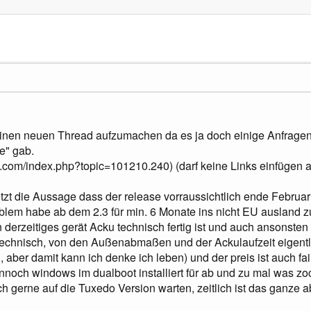
r einen neuen Thread aufzumachen da es ja doch einige Anfrag
e" gab.
om/index.php?topic=101210.240) (darf keine Links einfügen a
tzt die Aussage dass der release vorraussichtlich ende Februar 
oblem habe ab dem 2.3 für min. 6 Monate ins nicht EU ausland 
derzeitiges gerät Acku technisch fertig ist und auch ansonste
stechnisch, von den Außenabmaßen und der Ackulaufzeit eigen
 aber damit kann ich denke ich leben) und der preis ist auch fai
nnoch windows im dualboot installiert für ab und zu mal was 
h gerne auf die Tuxedo Version warten, zeitlich ist das ganze ab