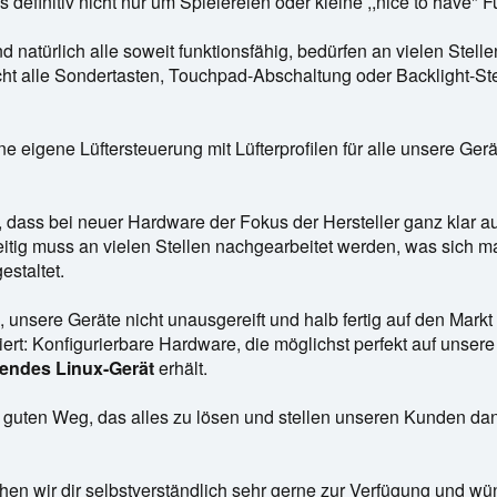
es definitiv nicht nur um Spielereien oder kleine ,,nice to have" F
d natürlich alle soweit funktionsfähig, bedürfen an vielen Stel
ht alle Sondertasten, Touchpad-Abschaltung oder Backlight-Ste
 eigene Lüftersteuerung mit Lüfterprofilen für alle unsere Gerät
, dass bei neuer Hardware der Fokus der Hersteller ganz klar a
seitig muss an vielen Stellen nachgearbeitet werden, was sich m
estaltet.
g, unsere Geräte nicht unausgereift und halb fertig auf den Mark
ert: Konfigurierbare Hardware, die möglichst perfekt auf unsere
rendes Linux-Gerät
erhält.
m guten Weg, das alles zu lösen und stellen unseren Kunden da
hen wir dir selbstverständlich sehr gerne zur Verfügung und w