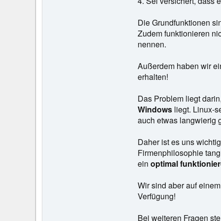
4. Sei versichert, dass 
Die Grundfunktionen sin
Zudem funktionieren nic
nennen.
Außerdem haben wir eine
erhalten!
Das Problem liegt darin
Windows
liegt. Linux-
auch etwas langwierig g
Daher ist es uns wichti
Firmenphilosophie tangi
ein
optimal funktionie
Wir sind aber auf eine
Verfügung!
Bei weiteren Fragen ste