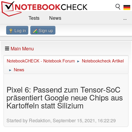
Tests
News
...
Log in
Sign up
Benchmarks / Technik
Externe Tests
Kaufberatung
Deals
Suche
Jobs
Main Menu
Forum
Impressum
NotebookCHECK - Notebook Forum
Notebookcheck Artikel
►
News
►
Pixel 6: Passend zum Tensor-SoC
präsentiert Google neue Chips aus
Kartoffeln statt Silizium
Started by Redaktion, September 15, 2021, 16:22:29