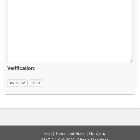
Verification:
|
|
Help
Terms and Rules
Go Up ▲