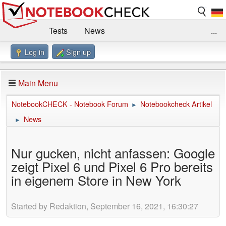
Tests
News
...
Log in
Sign up
Benchmarks / Technik
Externe Tests
Kaufberatung
Deals
Suche
Jobs
Main Menu
Forum
Impressum
NotebookCHECK - Notebook Forum
Notebookcheck Artikel
►
News
►
Nur gucken, nicht anfassen: Google
zeigt Pixel 6 und Pixel 6 Pro bereits
in eigenem Store in New York
Started by Redaktion, September 16, 2021, 16:30:27