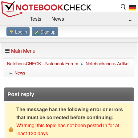
Tests
News
...
Log in
Sign up
Benchmarks / Technik
Externe Tests
Kaufberatung
Deals
Suche
Jobs
Main Menu
Forum
Impressum
NotebookCHECK - Notebook Forum
Notebookcheck Artikel
►
News
►
Post reply
The message has the following error or errors
that must be corrected before continuing:
Warning: this topic has not been posted in for at
least 120 days.