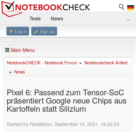
Tests
News
...
Log in
Sign up
Benchmarks / Technik
Externe Tests
Kaufberatung
Deals
Suche
Jobs
Main Menu
Forum
Impressum
NotebookCHECK - Notebook Forum
Notebookcheck Artikel
►
News
►
Pixel 6: Passend zum Tensor-SoC
präsentiert Google neue Chips aus
Kartoffeln statt Silizium
Started by Redaktion, September 15, 2021, 16:22:29