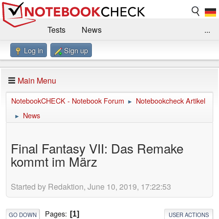
Tests
News
...
Log in
Sign up
Benchmarks / Technik
Externe Tests
Kaufberatung
Deals
Suche
Jobs
Main Menu
Forum
Impressum
NotebookCHECK - Notebook Forum
Notebookcheck Artikel
►
News
►
Final Fantasy VII: Das Remake
kommt im März
Started by Redaktion, June 10, 2019, 17:22:53
Pages
1
GO DOWN
USER ACTIONS