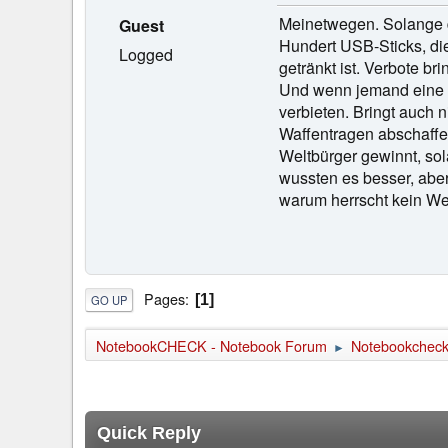
Meinetwegen. Solange de
Guest
Hundert USB-Sticks, die
Logged
getränkt ist. Verbote br
Und wenn jemand eine Kü
verbieten. Bringt auch n
Waffentragen abschaffen
Weltbürger gewinnt, sol
wussten es besser, aber
warum herrscht kein We
Pages
1
GO UP
NotebookCHECK - Notebook Forum
Notebookcheck 
►
Quick Reply