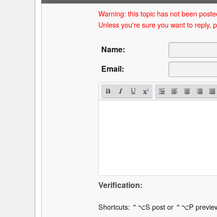
Warning: this topic has not been posted
Unless you're sure you want to reply, p
Name:
Email:
Verification:
Shortcuts: ⌃⌥S post or ⌃⌥P previe