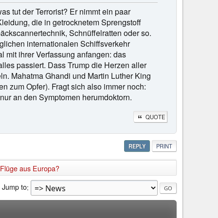
s tut der Terrorist? Er nimmt ein paar
leidung, die in getrocknetem Sprengstoff
epäckscannertechnik, Schnüffelratten oder so.
glichen internationalen Schiffsverkehr
mal mit ihrer Verfassung anfangen: das
lles passiert. Dass Trump die Herzen aller
ifeln. Mahatma Ghandi und Martin Luther King
en zum Opfer). Fragt sich also immer noch:
ie nur an den Symptomen herumdoktorn.
QUOTE
REPLY
PRINT
 Flüge aus Europa?
Jump to