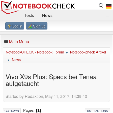
Tests
News
...
Log in
Sign up
Benchmarks / Technik
Externe Tests
Kaufberatung
Deals
Suche
Jobs
Main Menu
Forum
Impressum
NotebookCHECK - Notebook Forum
Notebookcheck Artikel
►
News
►
Vivo X9s Plus: Specs bei Tenaa
aufgetaucht
Started by Redaktion, May 11, 2017, 14:39:43
Pages
1
GO DOWN
USER ACTIONS