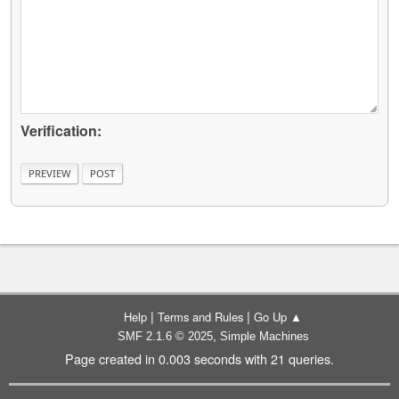
Verification:
|
|
Help
Terms and Rules
Go Up ▲
,
SMF 2.1.6 © 2025
Simple Machines
Page created in 0.003 seconds with 21 queries.