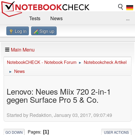
Tests
News
...
Log in
Sign up
Benchmarks / Technik
Externe Tests
Kaufberatung
Deals
Suche
Jobs
Main Menu
Forum
Impressum
NotebookCHECK - Notebook Forum
Notebookcheck Artikel
►
News
►
Lenovo: Neues Miix 720 2-in-1
gegen Surface Pro 5 & Co.
Started by Redaktion, January 03, 2017, 09:07:49
Pages
1
GO DOWN
USER ACTIONS