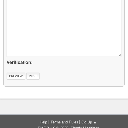
Verification:
|
|
Help
Terms and Rules
Go Up ▲