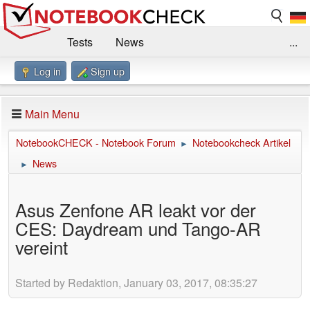
Tests
News
...
Log in
Sign up
Benchmarks / Technik
Externe Tests
Kaufberatung
Deals
Suche
Jobs
Main Menu
Forum
Impressum
NotebookCHECK - Notebook Forum
Notebookcheck Artikel
►
News
►
Asus Zenfone AR leakt vor der
CES: Daydream und Tango-AR
vereint
Started by Redaktion, January 03, 2017, 08:35:27