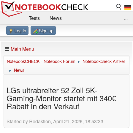
Tests
News
...
Log in
Sign up
Benchmarks / Technik
Externe Tests
Kaufberatung
Deals
Suche
Jobs
Main Menu
Forum
Impressum
NotebookCHECK - Notebook Forum
Notebookcheck Artikel
►
News
►
LGs ultrabreiter 52 Zoll 5K-
Gaming-Monitor startet mit 340€
Rabatt in den Verkauf
Started by Redaktion, April 21, 2026, 18:53:33