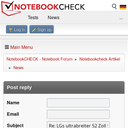
Tests
News
...
Log in
Sign up
Benchmarks / Technik
Externe Tests
Kaufberatung
Deals
Suche
Jobs
Main Menu
Forum
Impressum
NotebookCHECK - Notebook Forum
Notebookcheck Artikel
►
News
►
Post reply
Name
Email
Subject