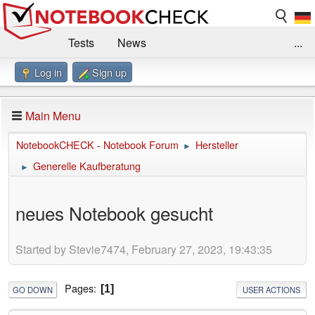
Tests
News
...
Log in
Sign up
Benchmarks / Technik
Externe Tests
Kaufberatung
Deals
Suche
Jobs
Main Menu
Forum
Impressum
NotebookCHECK - Notebook Forum
Hersteller
►
Generelle Kaufberatung
►
neues Notebook gesucht
Started by Stevie7474, February 27, 2023, 19:43:35
Pages
1
GO DOWN
USER ACTIONS