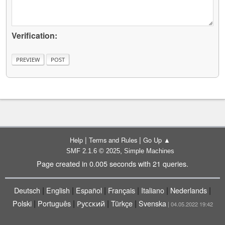
Verification:
|
|
Help
Terms and Rules
Go Up ▲
,
SMF 2.1.6 © 2025
Simple Machines
Page created in 0.005 seconds with 21 queries.
|
|
|
|
|
|
Deutsch
English
Español
Français
Italiano
Nederlands
|
|
|
|
Polski
Português
Русский
Türkçe
Svenska
| 04.05.2022 19:42