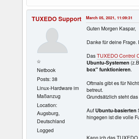
TUXEDO Support
March 05, 2021, 11:09:31
Guten Morgen Kaspar,
Danke für deine Frage.
Das
TUXEDO Control C
Ubuntu-Systemen
(z.B
box" funktionieren
.
Netbook
Posts: 38
Oftmals gibt es für Nic
Linux-Hardware im
betreut.
Maßanzug
Grundsätzlich steht da
Location:
Auf
Ubuntu-basierten
S
Augsburg,
hingegen ist die volle 
Deutschland
Logged
Kann ich das TUXEDO C