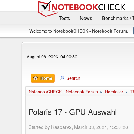
Tests
News
Benchmarks / 
Welcome to
.
NotebookCHECK - Notebook Forum
August 08, 2026, 04:00:56
Search
Home
NotebookCHECK - Notebook Forum
Hersteller
T
►
►
Polaris 17 - GPU Auswahl
Started by Kaspar92, March 03, 2021, 15:57:26