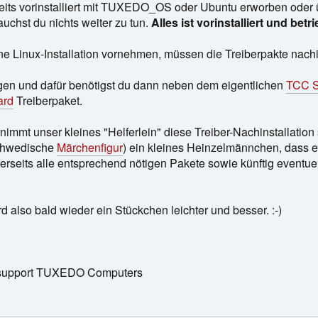
ts vorinstalliert mit TUXEDO_OS oder Ubuntu erworben oder 
auchst du nichts weiter zu tun.
Alles ist vorinstalliert und betr
e Linux-Installation vornehmen, müssen die Treiberpakte nachin
gen und dafür benötigst du dann neben dem eigentlichen
TCC S
ard
Treiberpaket.
immt unser kleines "Helferlein" diese Treiber-Nachinstallation
schwedische
Märchenfigur
) ein kleines Heinzelmännchen, dass 
rseits alle entsprechend nötigen Pakete sowie künftig eventu
d also bald wieder ein Stückchen leichter und besser. :-)
rensupport TUXEDO Computers