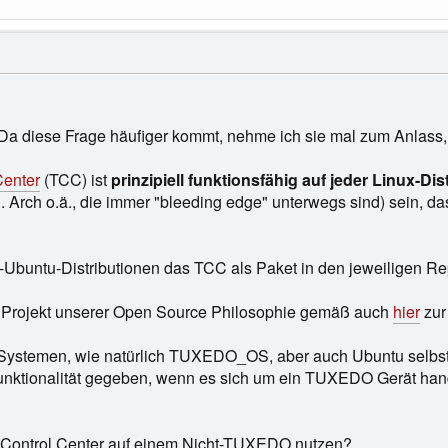
 Da diese Frage häufiger kommt, nehme ich sie mal zum Anlass,
enter
(TCC) ist
prinzipiell funktionsfähig auf jeder Linux-Dis
. Arch o.ä., die immer "bleeding edge" unterwegs sind) sein, d
ht-Ubuntu-Distributionen das TCC als Paket in den jeweiligen R
s Projekt unserer Open Source Philosophie gemäß auch
hier
zur
ystemen, wie natürlich TUXEDO_OS, aber auch Ubuntu selbst, 
Funktionalität gegeben, wenn es sich um ein TUXEDO Gerät hand
ontrol Center auf einem Nicht-TUXEDO nutzen?