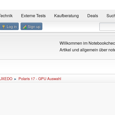
Technik
Externe Tests
Kaufberatung
Deals
Suc
Log in
Sign up
Willkommen im Notebookcheck
Artikel und allgemein über not
UXEDO
Polaris 17 - GPU Auswahl
►