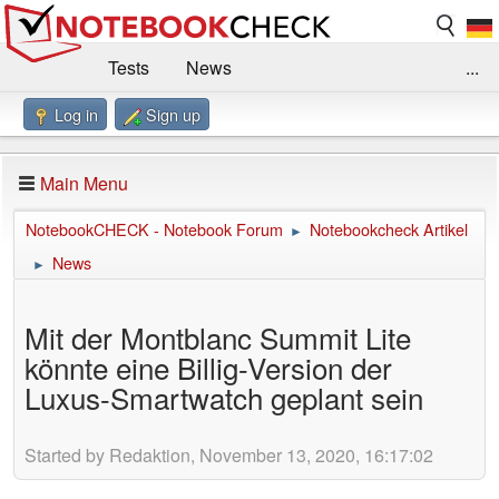
Tests
News
...
Log in
Sign up
Benchmarks / Technik
Externe Tests
Kaufberatung
Deals
Suche
Jobs
Main Menu
Forum
Impressum
NotebookCHECK - Notebook Forum
Notebookcheck Artikel
►
News
►
Mit der Montblanc Summit Lite
könnte eine Billig-Version der
Luxus-Smartwatch geplant sein
Started by Redaktion, November 13, 2020, 16:17:02