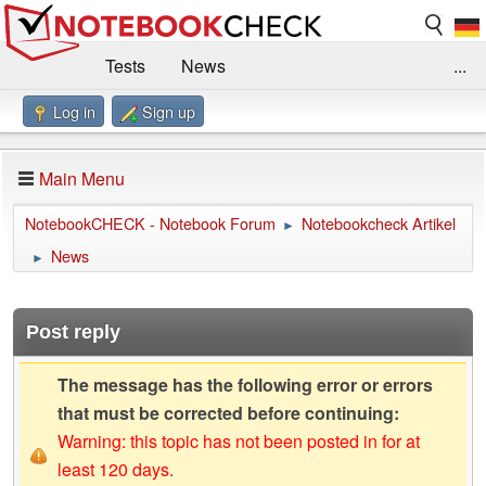
Tests
News
...
Log in
Sign up
Benchmarks / Technik
Externe Tests
Kaufberatung
Deals
Suche
Jobs
Main Menu
Forum
Impressum
NotebookCHECK - Notebook Forum
Notebookcheck Artikel
►
News
►
Post reply
The message has the following error or errors
that must be corrected before continuing:
Warning: this topic has not been posted in for at
least 120 days.