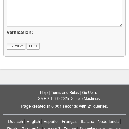
Verification:
|
|
Help
Terms and Rules
Go Up ▲
,
SMF 2.1.6 © 2025
Simple Machines
Page created in 0.004 seconds with 21 queries.
|
|
|
|
|
|
Deutsch
English
Español
Français
Italiano
Nederlands
|
|
|
|
Polski
Português
Русский
Türkçe
Svenska