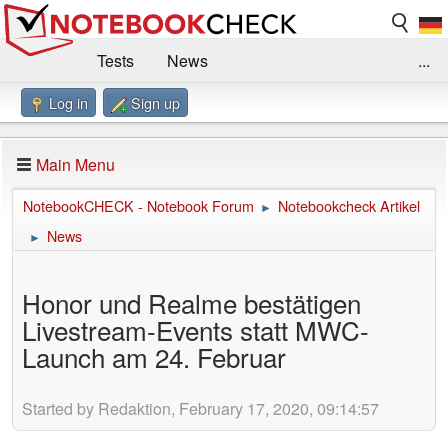
Tests
News
...
Log in
Sign up
Benchmarks / Technik
Externe Tests
Kaufberatung
Deals
Suche
Jobs
Main Menu
Forum
Impressum
NotebookCHECK - Notebook Forum
Notebookcheck Artikel
►
News
►
Honor und Realme bestätigen
Livestream-Events statt MWC-
Launch am 24. Februar
Started by Redaktion, February 17, 2020, 09:14:57