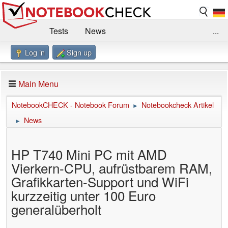
Tests
News
...
Log in
Sign up
Benchmarks / Technik
Externe Tests
Kaufberatung
Deals
Suche
Jobs
Main Menu
Forum
Impressum
NotebookCHECK - Notebook Forum
Notebookcheck Artikel
►
News
►
HP T740 Mini PC mit AMD
Vierkern-CPU, aufrüstbarem RAM,
Grafikkarten-Support und WiFi
kurzzeitig unter 100 Euro
generalüberholt