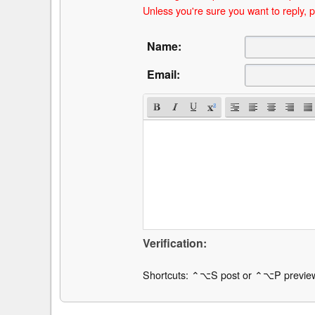
Unless you're sure you want to reply, p
Name:
Email:
Verification:
Shortcuts: ⌃⌥S post or ⌃⌥P previe