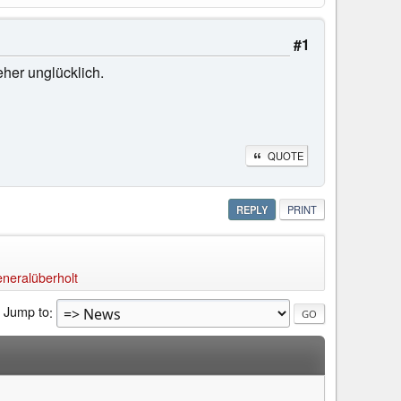
#1
her unglücklich.
QUOTE
REPLY
PRINT
neralüberholt
Jump to