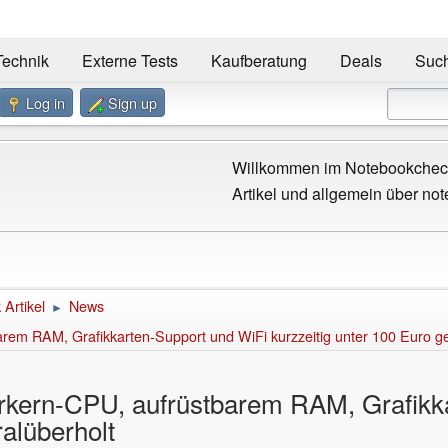
Technik
Externe Tests
Kaufberatung
Deals
Suc
Log in
Sign up
Willkommen im Notebookcheck
Artikel und allgemein über not
Artikel
News
►
em RAM, Grafikkarten-Support und WiFi kurzzeitig unter 100 Euro ge
kern-CPU, aufrüstbarem RAM, Grafikk
ralüberholt