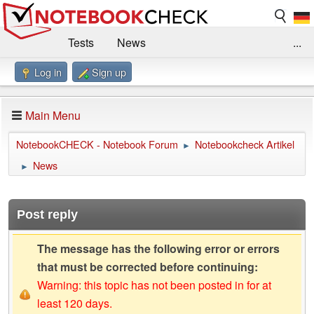
Tests
News
...
Log in
Sign up
Benchmarks / Technik
Externe Tests
Kaufberatung
Deals
Suche
Jobs
Main Menu
Forum
Impressum
NotebookCHECK - Notebook Forum
Notebookcheck Artikel
►
News
►
Post reply
The message has the following error or errors
that must be corrected before continuing:
Warning: this topic has not been posted in for at
least 120 days.