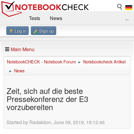
Tests
News
...
Log in
Sign up
Benchmarks / Technik
Externe Tests
Kaufberatung
Deals
Suche
Jobs
Main Menu
Forum
Impressum
NotebookCHECK - Notebook Forum
Notebookcheck Artikel
►
News
►
Zeit, sich auf die beste
Pressekonferenz der E3
vorzubereiten
Started by Redaktion, June 09, 2019, 19:12:46