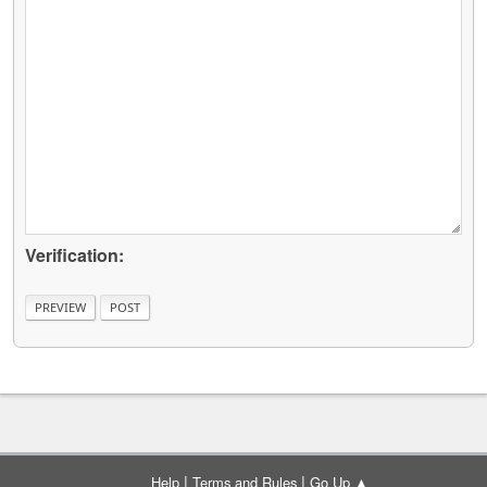
Verification:
|
|
Help
Terms and Rules
Go Up ▲