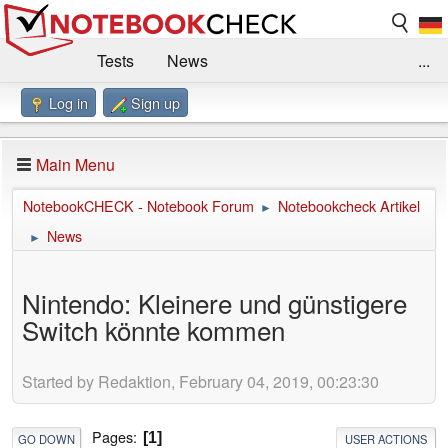
Tests
News
...
Log in
Sign up
Benchmarks / Technik
Externe Tests
Kaufberatung
Deals
Suche
Jobs
Main Menu
Forum
Impressum
NotebookCHECK - Notebook Forum
Notebookcheck Artikel
►
News
►
Nintendo: Kleinere und günstigere
Switch könnte kommen
Started by Redaktion, February 04, 2019, 00:23:30
Pages
1
GO DOWN
USER ACTIONS