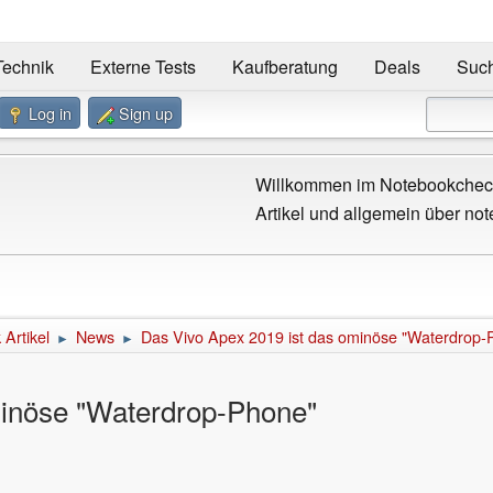
Technik
Externe Tests
Kaufberatung
Deals
Suc
Log in
Sign up
Willkommen im Notebookcheck
Artikel und allgemein über not
Artikel
News
Das Vivo Apex 2019 ist das ominöse "Waterdrop-
►
►
minöse "Waterdrop-Phone"