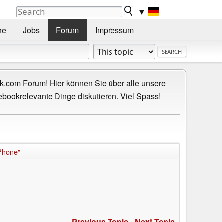
▼
he
Jobs
Forum
Impressum
.com Forum! Hier können Sie über alle unsere
ebookrelevante Dinge diskutieren. Viel Spass!
Phone"
Previous Topic
-
Next Topic