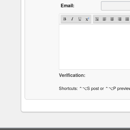
Email:
Verification:
Shortcuts: ⌃⌥S post or ⌃⌥P previe