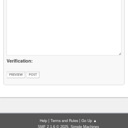
Verification:
|
|
Help
Terms and Rules
Go Up ▲
,
SMF 2.1.6 © 2025
Simple Machines