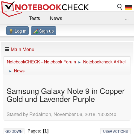
Tests
News
...
Log in
Sign up
Benchmarks / Technik
Externe Tests
Kaufberatung
Deals
Suche
Jobs
Main Menu
Forum
Impressum
NotebookCHECK - Notebook Forum
Notebookcheck Artikel
►
News
►
Samsung Galaxy Note 9 in Copper
Gold und Lavender Purple
Started by Redaktion, November 06, 2018, 13:03:40
Pages
1
GO DOWN
USER ACTIONS