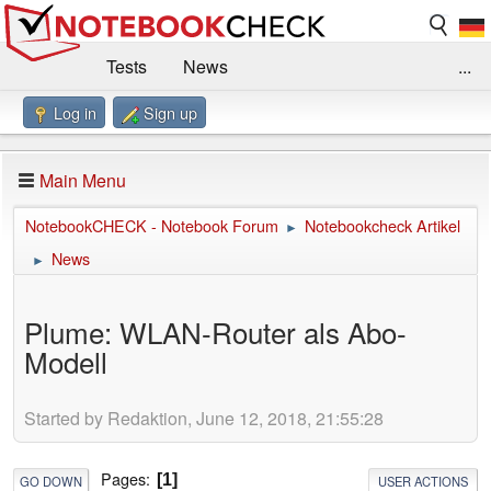
Tests
News
...
Log in
Sign up
Benchmarks / Technik
Externe Tests
Kaufberatung
Deals
Suche
Jobs
Main Menu
Forum
Impressum
NotebookCHECK - Notebook Forum
Notebookcheck Artikel
►
News
►
Plume: WLAN-Router als Abo-
Modell
Started by Redaktion, June 12, 2018, 21:55:28
Pages
1
GO DOWN
USER ACTIONS