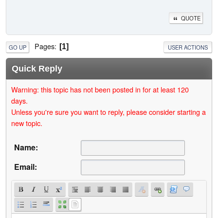
QUOTE
Pages
1
GO UP
USER ACTIONS
Quick Reply
Warning: this topic has not been posted in for at least 120
days.
Unless you're sure you want to reply, please consider starting a
new topic.
Name:
Email: