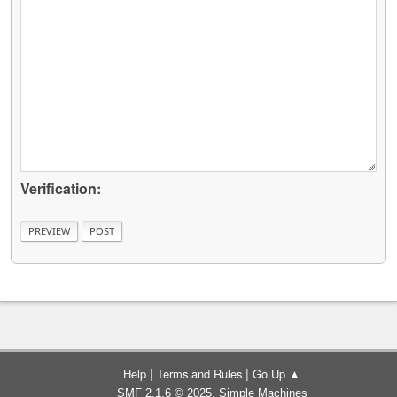
Verification:
|
|
Help
Terms and Rules
Go Up ▲
,
SMF 2.1.6 © 2025
Simple Machines