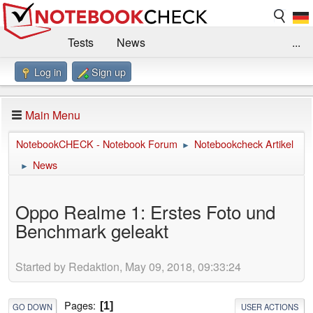
Tests
News
...
Log in
Sign up
Benchmarks / Technik
Externe Tests
Kaufberatung
Deals
Suche
Jobs
Main Menu
Forum
Impressum
NotebookCHECK - Notebook Forum
Notebookcheck Artikel
►
News
►
Oppo Realme 1: Erstes Foto und
Benchmark geleakt
Started by Redaktion, May 09, 2018, 09:33:24
Pages
1
GO DOWN
USER ACTIONS