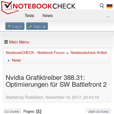
Tests
News
...
Log in
Sign up
Benchmarks / Technik
Externe Tests
Kaufberatung
Deals
Suche
Jobs
Main Menu
Forum
Impressum
NotebookCHECK - Notebook Forum
Notebookcheck Artikel
►
News
►
Nvidia Grafiktreiber 388.31:
Optimierungen für SW Battlefront 2
Started by Redaktion, November 16, 2017, 20:43:18
Pages
1
GO DOWN
USER ACTIONS