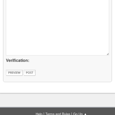
Verification:
|
|
Help
Terms and Rules
Go Up ▲