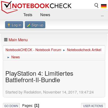
Tests
News
...
Log in
Sign up
Benchmarks / Technik
Externe Tests
Kaufberatung
Deals
Suche
Jobs
Main Menu
Forum
Impressum
NotebookCHECK - Notebook Forum
Notebookcheck Artikel
►
News
►
PlayStation 4: Limitiertes
Battlefront-II-Bundle
Started by Redaktion, November 14, 2017, 19:47:24
Pages
1
GO DOWN
USER ACTIONS