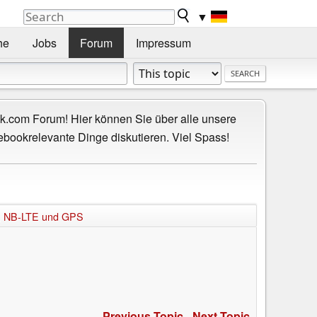
▼
he
Jobs
Forum
Impressum
.com Forum! Hier können Sie über alle unsere
ebookrelevante Dinge diskutieren. Viel Spass!
i, NB-LTE und GPS
Previous Topic
-
Next Topic