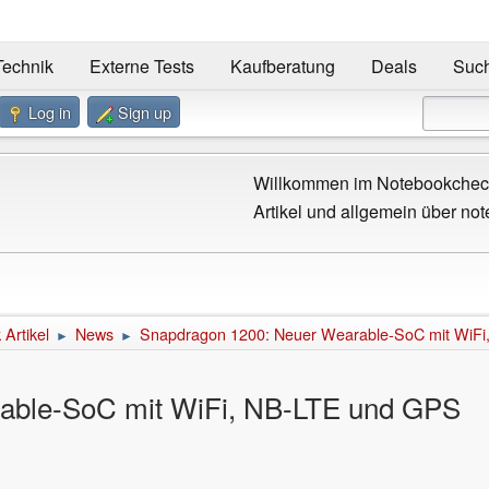
Technik
Externe Tests
Kaufberatung
Deals
Suc
Log in
Sign up
Willkommen im Notebookcheck
Artikel und allgemein über not
Artikel
News
Snapdragon 1200: Neuer Wearable-SoC mit WiF
►
►
able-SoC mit WiFi, NB-LTE und GPS