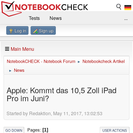
Tests
News
...
Log in
Sign up
Benchmarks / Technik
Externe Tests
Kaufberatung
Deals
Suche
Jobs
Main Menu
Forum
Impressum
NotebookCHECK - Notebook Forum
Notebookcheck Artikel
►
News
►
Apple: Kommt das 10,5 Zoll iPad
Pro im Juni?
Started by Redaktion, May 11, 2017, 13:02:53
Pages
1
GO DOWN
USER ACTIONS