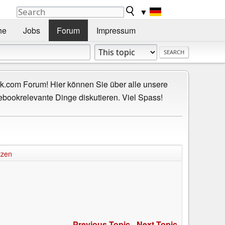
▼
he
Jobs
Forum
Impressum
.com Forum! Hier können Sie über alle unsere
ebookrelevante Dinge diskutieren. Viel Spass!
tzen
Previous Topic
-
Next Topic