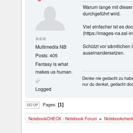
Warum lange mit dieser 
durchgeführt wird.
Viel einfacher ist es d
(https://images-na.ss
Schützt vor sämtlichen 
Multimedia NB
auseinandersetzen.
Posts: 405
Fantasy is what
makes us human.
Denke nie gedacht zu hab
nur du denkst, gedacht doc
Logged
Pages
1
GO UP
NotebookCHECK - Notebook Forum
Notebookcheck 
►