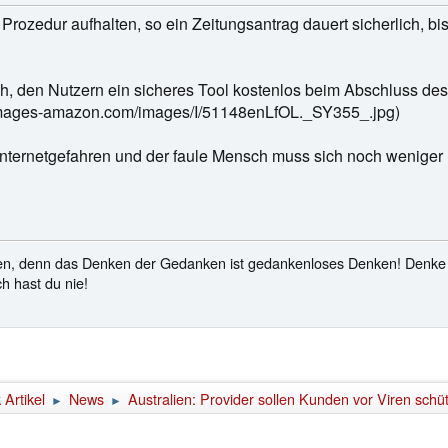
Prozedur aufhalten, so ein Zeitungsantrag dauert sicherlich, bi
och, den Nutzern ein sicheres Tool kostenlos beim Abschluss de
l-images-amazon.com/images/I/51148enLfOL._SY355_.jpg)
Internetgefahren und der faule Mensch muss sich noch weniger m
en, denn das Denken der Gedanken ist gedankenloses Denken! Denke n
h hast du nie!
Artikel
News
Australien: Provider sollen Kunden vor Viren schü
►
►