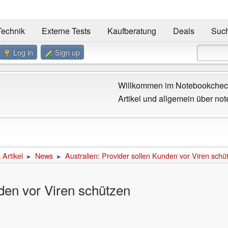
Technik
Externe Tests
Kaufberatung
Deals
Suc
Log in
Sign up
Willkommen im Notebookcheck
Artikel und allgemein über not
Artikel
News
Australien: Provider sollen Kunden vor Viren schü
►
►
nden vor Viren schützen