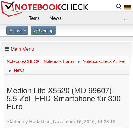
Tests
News
...
Log in
Sign up
Benchmarks / Technik
Externe Tests
Kaufberatung
Deals
Suche
Jobs
Main Menu
Forum
Impressum
NotebookCHECK - Notebook Forum
Notebookcheck Artikel
►
News
►
Medion Life X5520 (MD 99607):
5,5-Zoll-FHD-Smartphone für 300
Euro
Started by Redaktion, November 16, 2016, 14:23:16