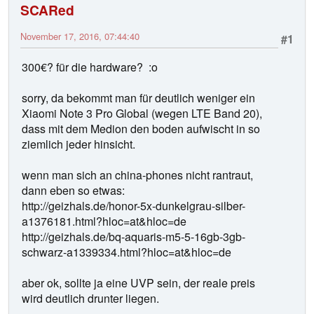
SCARed
November 17, 2016, 07:44:40
#1
300€? für die hardware? :o
sorry, da bekommt man für deutlich weniger ein
Xiaomi Note 3 Pro Global (wegen LTE Band 20),
dass mit dem Medion den boden aufwischt in so
ziemlich jeder hinsicht.
wenn man sich an china-phones nicht rantraut,
dann eben so etwas:
http://geizhals.de/honor-5x-dunkelgrau-silber-
a1376181.html?hloc=at&hloc=de
http://geizhals.de/bq-aquaris-m5-5-16gb-3gb-
schwarz-a1339334.html?hloc=at&hloc=de
aber ok, sollte ja eine UVP sein, der reale preis
wird deutlich drunter liegen.