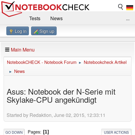
Tests
News
...
Log in
Sign up
Benchmarks / Technik
Externe Tests
Kaufberatung
Deals
Suche
Jobs
Main Menu
Forum
Impressum
NotebookCHECK - Notebook Forum
Notebookcheck Artikel
►
News
►
Asus: Notebook der N-Serie mit
Skylake-CPU angekündigt
Started by Redaktion, June 02, 2015, 12:33:11
Pages
1
GO DOWN
USER ACTIONS