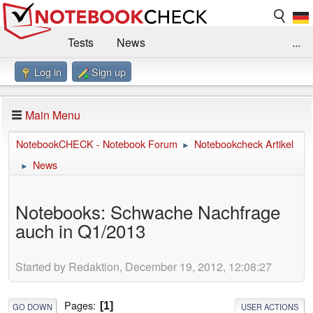
Tests
News
...
Log in
Sign up
Benchmarks / Technik
Externe Tests
Kaufberatung
Deals
Suche
Jobs
Main Menu
Forum
Impressum
NotebookCHECK - Notebook Forum
Notebookcheck Artikel
►
News
►
Notebooks: Schwache Nachfrage
auch in Q1/2013
Started by Redaktion, December 19, 2012, 12:08:27
Pages
1
GO DOWN
USER ACTIONS