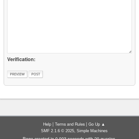
Verification:
|
|
Help
Terms and Rules
Go Up ▲
,
SMF 2.1.6 © 2025
Simple Machines
Page created in 0.003 seconds with 20 queries.