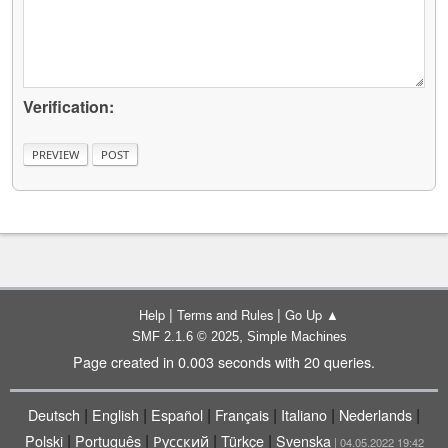
Verification:
|
|
Help
Terms and Rules
Go Up ▲
,
SMF 2.1.6 © 2025
Simple Machines
Page created in 0.003 seconds with 20 queries.
|
|
|
|
|
|
Deutsch
English
Español
Français
Italiano
Nederlands
|
|
|
|
Polski
Português
Русский
Türkçe
Svenska
| 04.05.2022 19:42