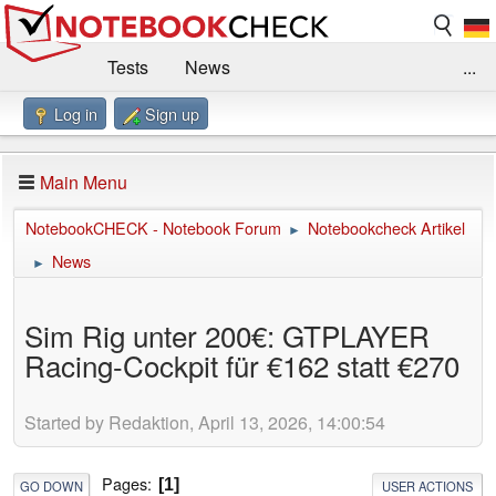
Tests
News
...
Log in
Sign up
Benchmarks / Technik
Externe Tests
Kaufberatung
Deals
Suche
Jobs
Main Menu
Forum
Impressum
NotebookCHECK - Notebook Forum
Notebookcheck Artikel
►
News
►
Sim Rig unter 200€: GTPLAYER
Racing-Cockpit für €162 statt €270
Started by Redaktion, April 13, 2026, 14:00:54
Pages
1
GO DOWN
USER ACTIONS