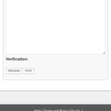
Verification:
|
|
Help
Terms and Rules
Go Up ▲