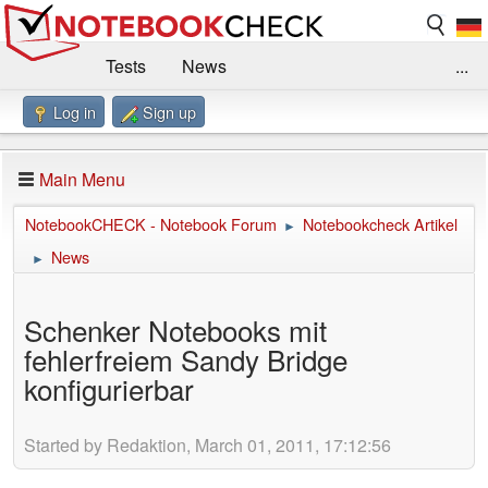
Tests
News
...
Log in
Sign up
Benchmarks / Technik
Externe Tests
Kaufberatung
Deals
Suche
Jobs
Main Menu
Forum
Impressum
NotebookCHECK - Notebook Forum
Notebookcheck Artikel
►
News
►
Schenker Notebooks mit
fehlerfreiem Sandy Bridge
konfigurierbar
Started by Redaktion, March 01, 2011, 17:12:56