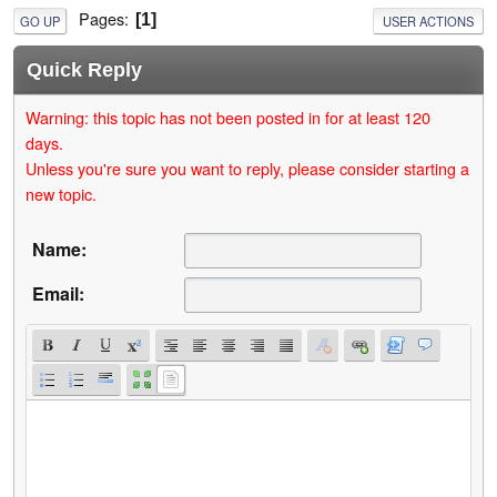
Pages
1
GO UP
USER ACTIONS
Quick Reply
Warning: this topic has not been posted in for at least 120
days.
Unless you're sure you want to reply, please consider starting a
new topic.
Name:
Email: