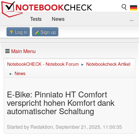
Tests
News
...
Log in
Sign up
Benchmarks / Technik
Externe Tests
Kaufberatung
Deals
Suche
Jobs
Main Menu
Forum
Impressum
NotebookCHECK - Notebook Forum
Notebookcheck Artikel
►
News
►
E-Bike: Pinniato HT Comfort
verspricht hohen Komfort dank
automatischer Schaltung
Started by Redaktion, September 21, 2025, 11:00:35