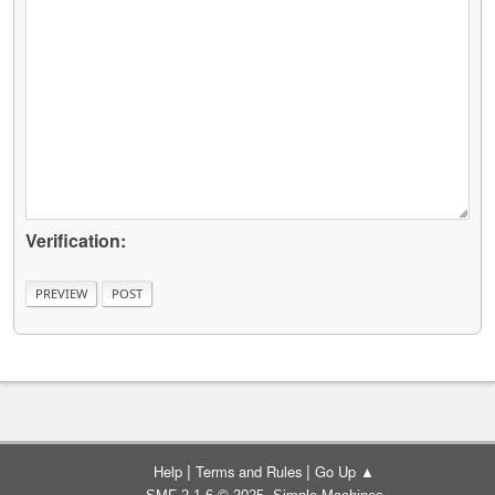
Verification:
|
|
Help
Terms and Rules
Go Up ▲