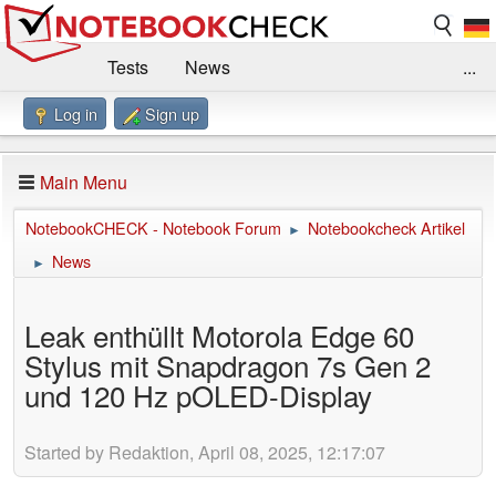
Tests
News
...
Log in
Sign up
Benchmarks / Technik
Externe Tests
Kaufberatung
Deals
Suche
Jobs
Main Menu
Forum
Impressum
NotebookCHECK - Notebook Forum
Notebookcheck Artikel
►
News
►
Leak enthüllt Motorola Edge 60
Stylus mit Snapdragon 7s Gen 2
und 120 Hz pOLED-Display
Started by Redaktion, April 08, 2025, 12:17:07