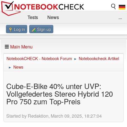
Tests
News
...
Log in
Sign up
Benchmarks / Technik
Externe Tests
Kaufberatung
Deals
Suche
Jobs
Main Menu
Forum
Impressum
NotebookCHECK - Notebook Forum
Notebookcheck Artikel
►
News
►
Cube-E-Bike 40% unter UVP:
Vollgefedertes Stereo Hybrid 120
Pro 750 zum Top-Preis
Started by Redaktion, March 09, 2025, 18:27:04