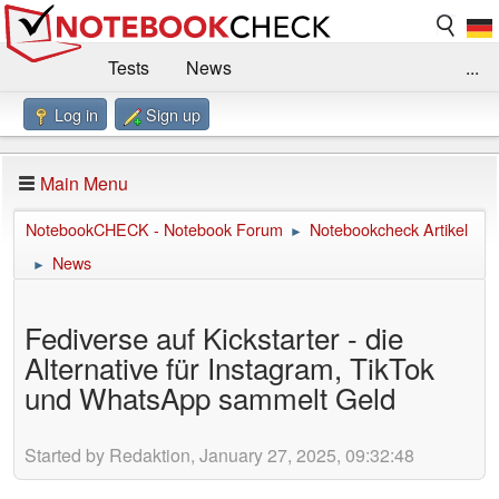
Tests
News
...
Log in
Sign up
Benchmarks / Technik
Externe Tests
Kaufberatung
Deals
Suche
Jobs
Main Menu
Forum
Impressum
NotebookCHECK - Notebook Forum
Notebookcheck Artikel
►
News
►
Fediverse auf Kickstarter - die
Alternative für Instagram, TikTok
und WhatsApp sammelt Geld
Started by Redaktion, January 27, 2025, 09:32:48