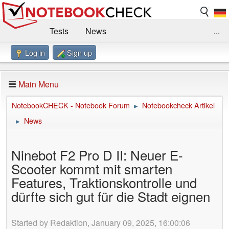
Tests
News
...
Log in
Sign up
Benchmarks / Technik
Externe Tests
Kaufberatung
Deals
Suche
Jobs
Main Menu
Forum
Impressum
NotebookCHECK - Notebook Forum
Notebookcheck Artikel
►
News
►
Ninebot F2 Pro D II: Neuer E-
Scooter kommt mit smarten
Features, Traktionskontrolle und
dürfte sich gut für die Stadt eignen
Started by Redaktion, January 09, 2025, 16:00:06