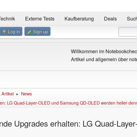
Technik
Externe Tests
Kaufberatung
Deals
Suc
Log in
Sign up
Willkommen im Notebookcheck
Artikel und allgemein über not
Artikel
News
►
ten: LG Quad-Layer-OLED und Samsung QD-OLED werden heller denn
nde Upgrades erhalten: LG Quad-Lay