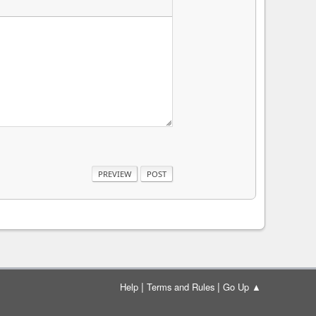
|
|
Help
Terms and Rules
Go Up ▲