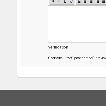
Verification:
Shortcuts: ⌃⌥S post or ⌃⌥P previe