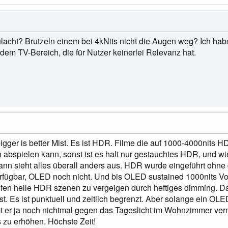
lacht? Brutzeln einem bei 4kNits nicht die Augen weg? Ich habe
em TV-Bereich, die für Nutzer keinerlei Relevanz hat.
bigger is better Mist. Es ist HDR. Filme die auf 1000-4000nits
 abspielen kann, sonst ist es halt nur gestauchtes HDR, und wi
dann sieht alles überall anders aus. HDR wurde eingeführt ohn
fügbar, OLED noch nicht. Und bis OLED sustained 1000nits Vollb
en helle HDR szenen zu vergeigen durch heftiges dimming. Das 
st. Es ist punktuell und zeitlich begrenzt. Aber solange ein OL
 er ja noch nichtmal gegen das Tageslicht im Wohnzimmer vernü
s zu erhöhen. Höchste Zeit!