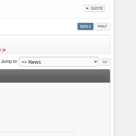
QUOTE
REPLY
PRINT
 je
Jump to