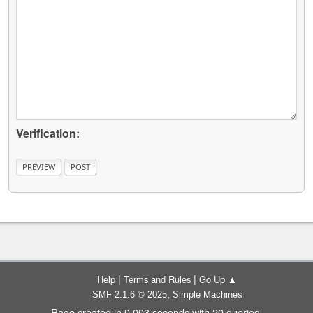
Verification:
|
|
Help
Terms and Rules
Go Up ▲
,
SMF 2.1.6 © 2025
Simple Machines
Page created in 0.003 seconds with 20 queries.