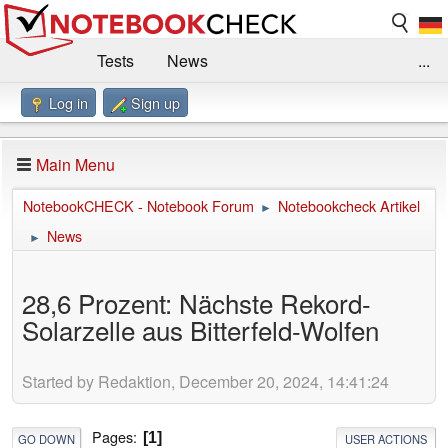
Tests
News
...
Log in
Sign up
Benchmarks / Technik
Externe Tests
Kaufberatung
Deals
Suche
Jobs
Main Menu
Forum
Impressum
NotebookCHECK - Notebook Forum
Notebookcheck Artikel
►
News
►
28,6 Prozent: Nächste Rekord-
Solarzelle aus Bitterfeld-Wolfen
Started by Redaktion, December 20, 2024, 14:41:24
Pages
1
GO DOWN
USER ACTIONS