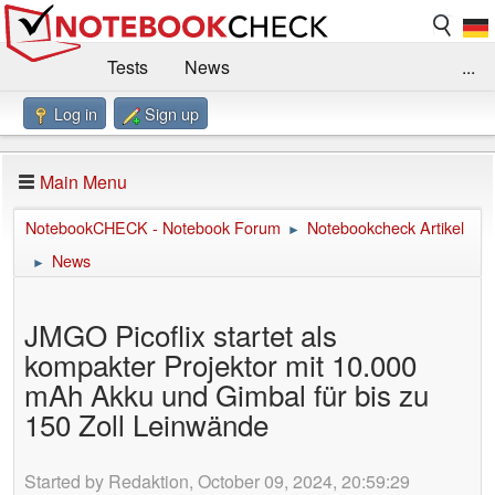
Tests
News
...
Log in
Sign up
Benchmarks / Technik
Externe Tests
Kaufberatung
Deals
Suche
Jobs
Main Menu
Forum
Impressum
NotebookCHECK - Notebook Forum
Notebookcheck Artikel
►
News
►
JMGO Picoflix startet als
kompakter Projektor mit 10.000
mAh Akku und Gimbal für bis zu
150 Zoll Leinwände
Started by Redaktion, October 09, 2024, 20:59:29