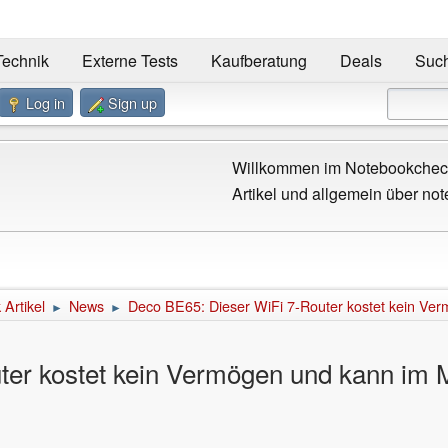
Technik
Externe Tests
Kaufberatung
Deals
Suc
Log in
Sign up
Willkommen im Notebookcheck
Artikel und allgemein über not
Artikel
News
Deco BE65: Dieser WiFi 7-Router kostet kein Ve
►
►
ter kostet kein Vermögen und kann im 