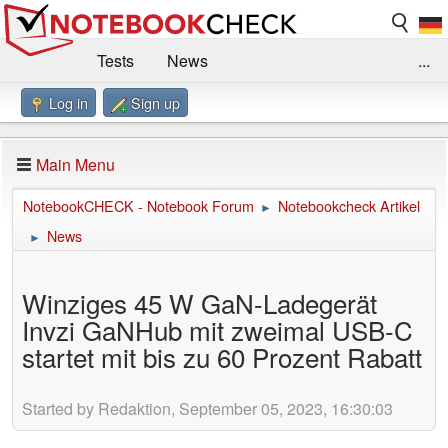
Tests
News
...
Log in
Sign up
Benchmarks / Technik
Externe Tests
Kaufberatung
Deals
Suche
Jobs
Main Menu
Forum
Impressum
NotebookCHECK - Notebook Forum
Notebookcheck Artikel
►
News
►
Winziges 45 W GaN-Ladegerät
Invzi GaNHub mit zweimal USB-C
startet mit bis zu 60 Prozent Rabatt
Started by Redaktion, September 05, 2023, 16:30:03