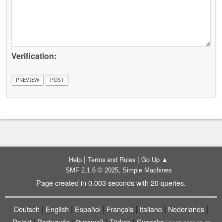
Verification:
|
|
Help
Terms and Rules
Go Up ▲
,
SMF 2.1.6 © 2025
Simple Machines
Page created in 0.003 seconds with 20 queries.
|
|
|
|
|
|
Deutsch
English
Español
Français
Italiano
Nederlands
|
|
|
|
Polski
Português
Русский
Türkçe
Svenska