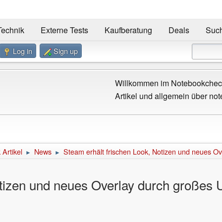
Technik
Externe Tests
Kaufberatung
Deals
Suc
Log in
Sign up
Willkommen im Notebookcheck
Artikel und allgemein über not
Artikel
News
Steam erhält frischen Look, Notizen und neues O
►
►
otizen und neues Overlay durch großes 