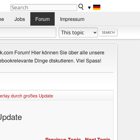
▼
he
Jobs
Forum
Impressum
.com Forum! Hier können Sie über alle unsere
ebookrelevante Dinge diskutieren. Viel Spass!
verlay durch großes Update
Update
Previous Topic
-
Next Topic