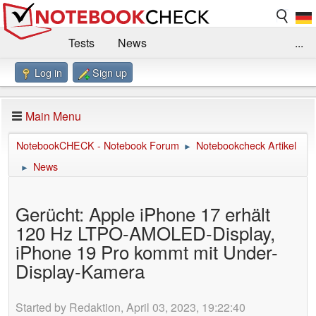
Tests
News
...
Log in
Sign up
Benchmarks / Technik
Externe Tests
Kaufberatung
Deals
Suche
Jobs
Main Menu
Forum
Impressum
NotebookCHECK - Notebook Forum
Notebookcheck Artikel
►
News
►
Gerücht: Apple iPhone 17 erhält
120 Hz LTPO-AMOLED-Display,
iPhone 19 Pro kommt mit Under-
Display-Kamera
Started by Redaktion, April 03, 2023, 19:22:40