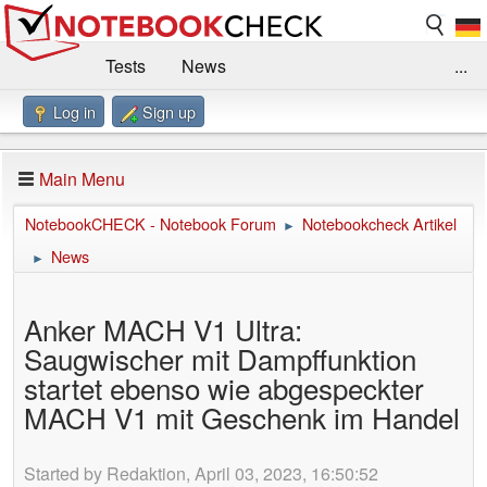
Tests
News
...
Log in
Sign up
Benchmarks / Technik
Externe Tests
Kaufberatung
Deals
Suche
Jobs
Main Menu
Forum
Impressum
NotebookCHECK - Notebook Forum
Notebookcheck Artikel
►
News
►
Anker MACH V1 Ultra:
Saugwischer mit Dampffunktion
startet ebenso wie abgespeckter
MACH V1 mit Geschenk im Handel
Started by Redaktion, April 03, 2023, 16:50:52