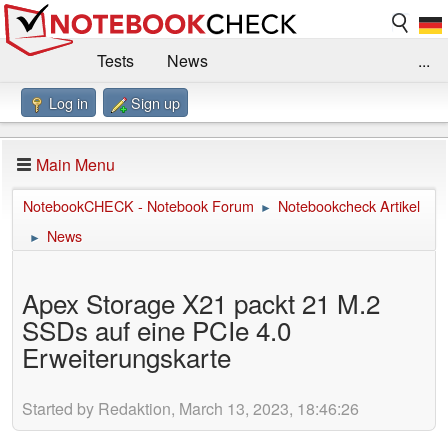
Tests
News
...
Log in
Sign up
Benchmarks / Technik
Externe Tests
Kaufberatung
Deals
Suche
Jobs
Main Menu
Forum
Impressum
NotebookCHECK - Notebook Forum
Notebookcheck Artikel
►
News
►
Apex Storage X21 packt 21 M.2
SSDs auf eine PCIe 4.0
Erweiterungskarte
Started by Redaktion, March 13, 2023, 18:46:26